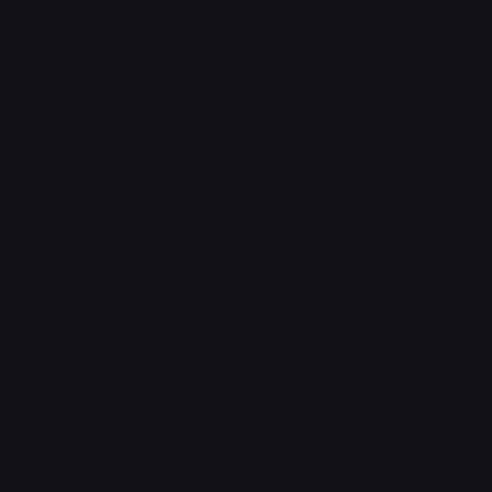
NOHO -
NOBISTOR
10, 22767
HAMBURG,